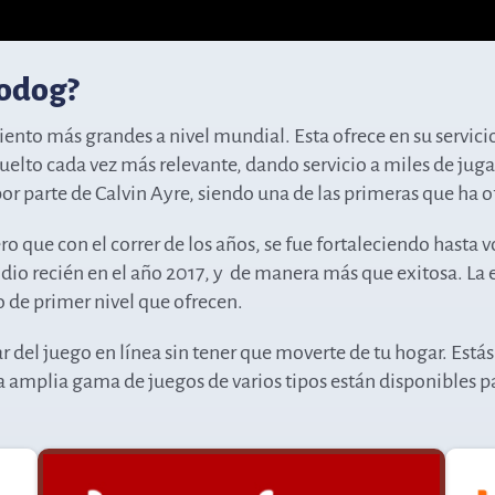
Bodog?
ento más grandes a nivel mundial. Esta ofrece en su servic
vuelto cada vez más relevante, dando servicio a miles de jug
 parte de Calvin Ayre, siendo una de las primeras que ha ofr
o que con el correr de los años, se fue fortaleciendo hasta 
dio recién en el año 2017, y de manera más que exitosa. La 
io de primer nivel que ofrecen.
r del juego en línea sin tener que moverte de tu hogar. Estás
a amplia gama de juegos de varios tipos están disponibles 