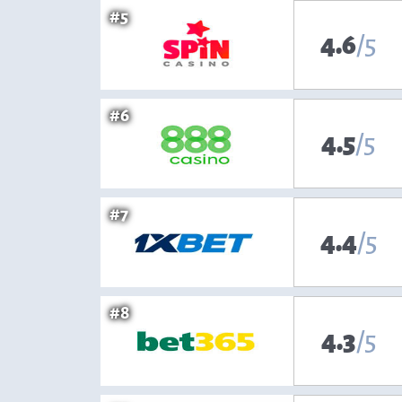
#5
4.6
/5
#6
4.5
/5
#7
4.4
/5
#8
4.3
/5