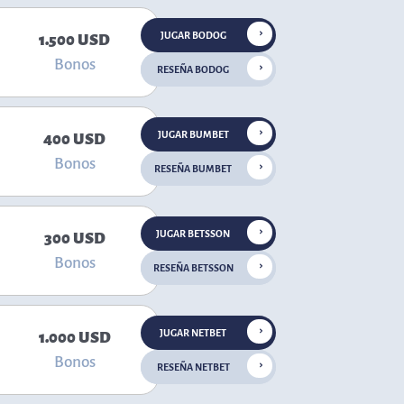
JUGAR BODOG
1.500 USD
Bonos
RESEÑA BODOG
JUGAR BUMBET
400 USD
Bonos
RESEÑA BUMBET
JUGAR BETSSON
300 USD
Bonos
RESEÑA BETSSON
JUGAR NETBET
1.000 USD
Bonos
RESEÑA NETBET