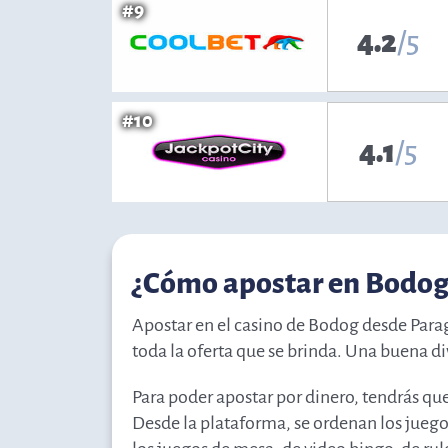
#9
4.2
/5
#10
4.1
/5
¿Cómo apostar en Bodog
Apostar en el casino de Bodog desde Paragu
toda la oferta que se brinda. Una buena di
Para poder apostar por dinero, tendrás qu
Desde la plataforma, se ordenan los juegos 