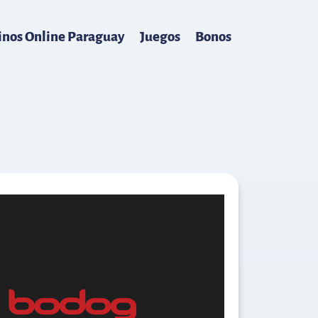
inos Online Paraguay
Juegos
Bonos