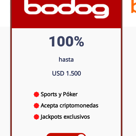
100%
hasta
USD 1.500
Sports y Póker
Acepta criptomonedas
Jackpots exclusivos