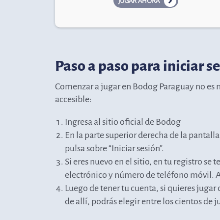
JUGAR AHORA
Paso a paso para iniciar 
Comenzar a jugar en Bodog Paraguay no es n
accesible:
Ingresa al sitio oficial de Bodog
En la parte superior derecha de la pantalla
pulsa sobre “Iniciar sesión”.
Si eres nuevo en el sitio, en tu registro s
electrónico y número de teléfono móvil. A
Luego de tener tu cuenta, si quieres jugar 
de allí, podrás elegir entre los cientos de 