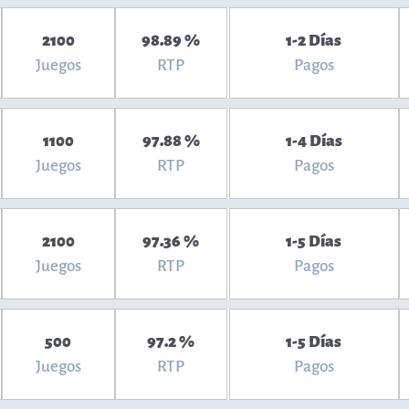
2100
98.89 %
1-2 Días
Juegos
RTP
Pagos
1100
97.88 %
1-4 Días
Juegos
RTP
Pagos
2100
97.36 %
1-5 Días
Juegos
RTP
Pagos
500
97.2 %
1-5 Días
Juegos
RTP
Pagos