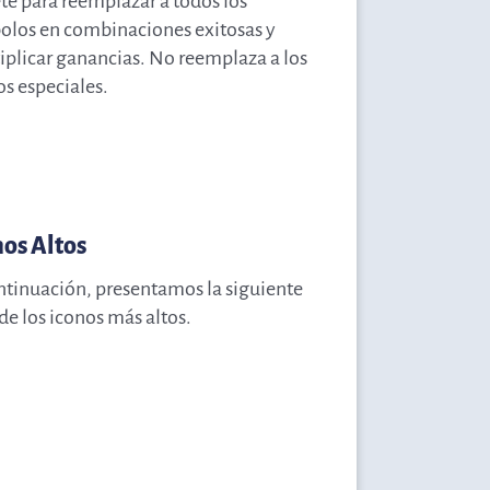
ete para reemplazar a todos los
olos en combinaciones exitosas y
iplicar ganancias. No reemplaza a los
os especiales.
nos Altos
ntinuación, presentamos la siguiente
 de los iconos más altos.