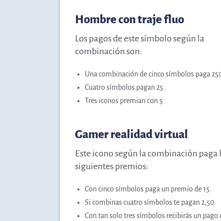
Hombre con traje fluo
Los pagos de este símbolo según la
combinación son:
Una combinación de cinco símbolos paga 25
Cuatro símbolos pagan 25.
Tres iconos premian con 5.
Gamer realidad virtual
Este icono según la combinación paga 
siguientes premios:
Con cinco símbolos paga un premio de 15.
Si combinas cuatro símbolos te pagan 2,50.
Con tan solo tres símbolos recibirás un pago 