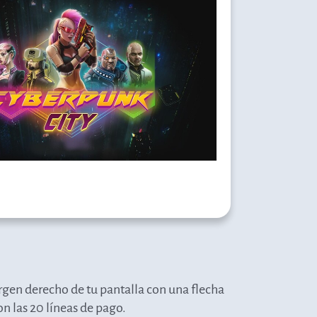
argen derecho de tu pantalla con una flecha
n las 20 líneas de pago.