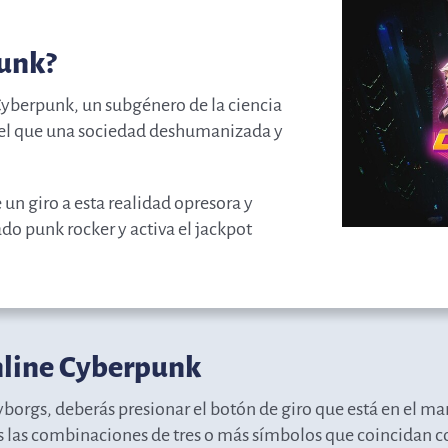
punk?
 Cyberpunk, un subgénero de la ciencia
n el que una sociedad deshumanizada y
e un giro a esta realidad opresora y
nado punk rocker y activa el jackpot
online Cyberpunk
yborgs, deberás presionar el botón de giro que está en el m
s las combinaciones de tres o más símbolos que coincidan co