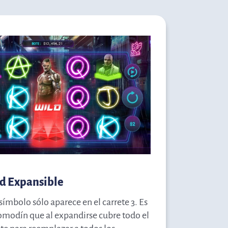
d Expansible
símbolo sólo aparece en el carrete 3. Es
omodín que al expandirse cubre todo el