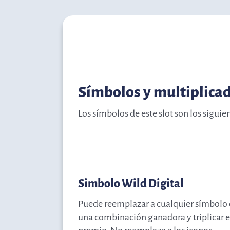
Símbolos y multiplica
Los símbolos de este slot son los siguie
Simbolo Wild Digital
Puede reemplazar a cualquier símbolo
una combinación ganadora y triplicar e