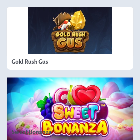
Gold Rush Gus
Sweet Bonanza