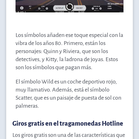
Los símbolos añaden ese toque especial con la
vibra de los años 80. Primero, están los
personajes: Quinn y Riviera, que son los
detectives, y Kitty, la ladrona de joyas. Estos
son los símbolos que pagan más.
El símbolo Wild es un coche deportivo rojo,
muy llamativo. Además, está el símbolo
Scatter, que es un paisaje de puesta de sol con
palmeras.
Giros gratis en el tragamonedas Hotline
Los giros gratis son una de las características que