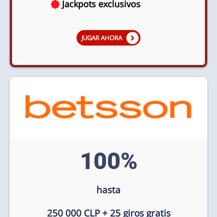
Jackpots exclusivos
JUGAR AHORA
100%
hasta
250 000 CLP + 25 giros gratis