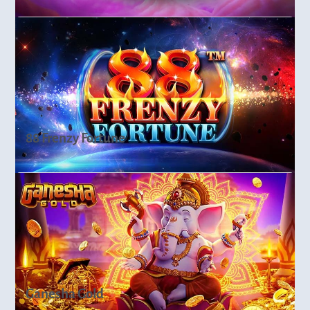
88 Frenzy Fortune
Ganesha Gold