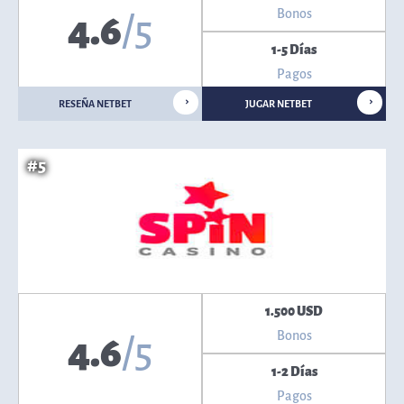
Bonos
4.6
/5
1-5 Días
Pagos
RESEÑA NETBET
JUGAR NETBET
#5
1.500 USD
Bonos
4.6
/5
1-2 Días
Pagos