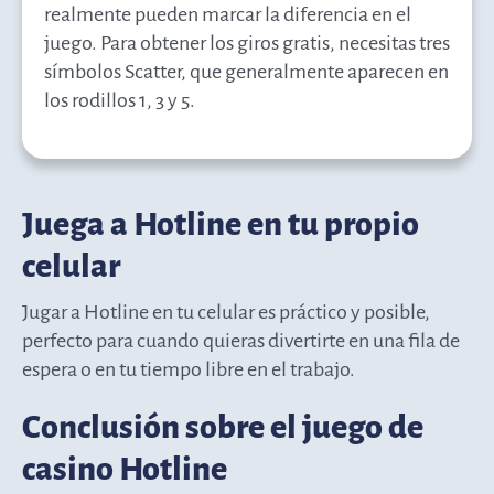
realmente pueden marcar la diferencia en el
juego. Para obtener los giros gratis, necesitas tres
símbolos Scatter, que generalmente aparecen en
los rodillos 1, 3 y 5.
Juega a Hotline en tu propio
celular
Jugar a Hotline en tu celular es práctico y posible,
perfecto para cuando quieras divertirte en una fila de
espera o en tu tiempo libre en el trabajo.
Conclusión sobre el juego de
casino Hotline