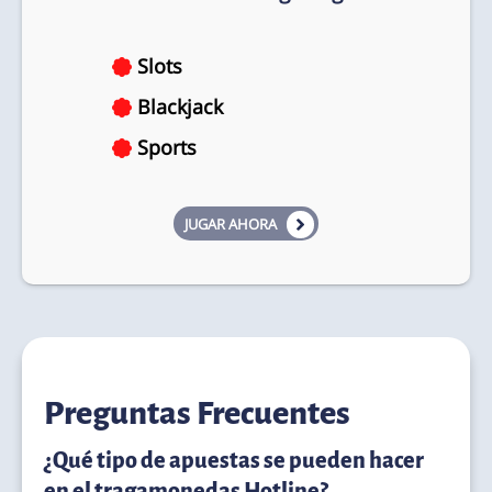
Slots
Blackjack
Sports
JUGAR AHORA
Preguntas Frecuentes
¿Qué tipo de apuestas se pueden hacer
en el tragamonedas Hotline?