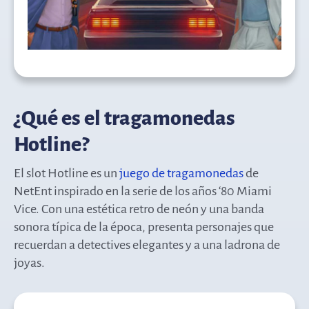
¿Qué es el tragamonedas
Hotline?
El slot Hotline es un
juego de tragamonedas
de
NetEnt inspirado en la serie de los años ‘80 Miami
Vice. Con una estética retro de neón y una banda
sonora típica de la época, presenta personajes que
recuerdan a detectives elegantes y a una ladrona de
joyas.