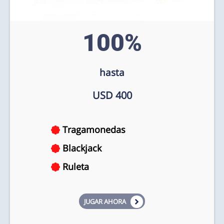
100%
hasta
USD 400
Tragamonedas
Blackjack
Ruleta
JUGAR AHORA