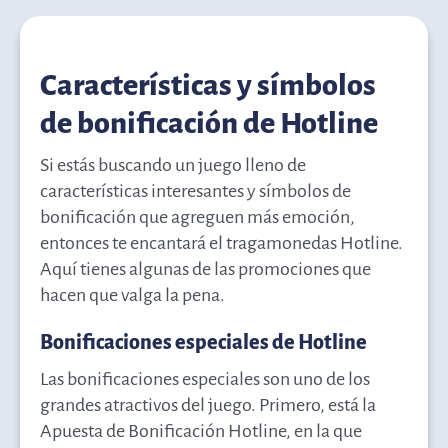
Características y símbolos
de bonificación de Hotline
Si estás buscando un juego lleno de
características interesantes y símbolos de
bonificación que agreguen más emoción,
entonces te encantará el tragamonedas Hotline.
Aquí tienes algunas de las promociones que
hacen que valga la pena.
Bonificaciones especiales de Hotline
Las bonificaciones especiales son uno de los
grandes atractivos del juego. Primero, está la
Apuesta de Bonificación Hotline, en la que