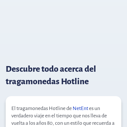
Descubre todo acerca del
tragamonedas Hotline
El tragamonedas Hotline de
NetEnt
es un
verdadero viaje en el tiempo que nos lleva de
vuelta a los años 80, con un estilo que recuerda a