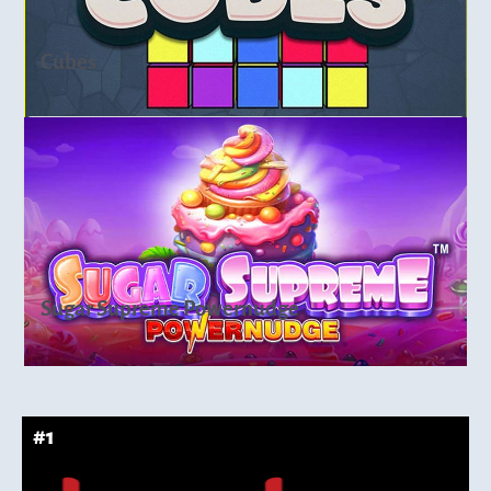
Cubes
Sugar Supreme Powernudge
#1