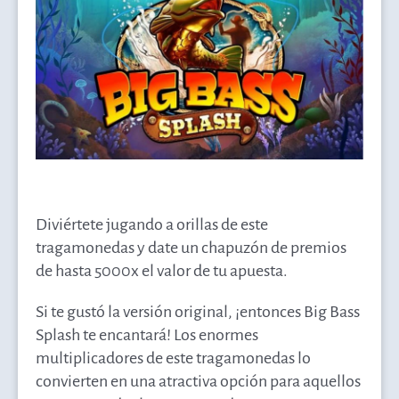
Diviértete jugando a orillas de este
tragamonedas y date un chapuzón de premios
de hasta 5000x el valor de tu apuesta.
Si te gustó la versión original, ¡entonces Big Bass
Splash te encantará! Los enormes
multiplicadores de este tragamonedas lo
convierten en una atractiva opción para aquellos