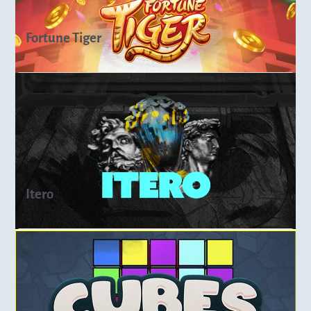
Fortune Tiger
Itero