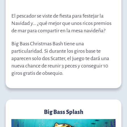
El pescador se viste de fiesta para festejar la
Navidad y… ¿qué mejor que unos ricos premios
de mar para compartir en la mesa navideña?
Big Bass Christmas Bash tiene una
particularidad. Si durante los giros base te
aparecen solo dos Scatter, el juego te dará una
nueva chance de reunir 3 peces y conseguir 10
giros gratis de obsequio.
Big Bass Splash