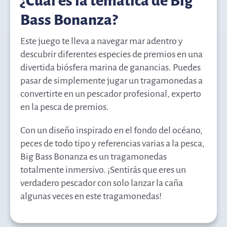
¿Cuál es la temática de Big
Bass Bonanza?
Este juego te lleva a navegar mar adentro y
descubrir diferentes especies de premios en una
divertida biósfera marina de ganancias. Puedes
pasar de simplemente jugar un tragamonedas a
convertirte en un pescador profesional, experto
en la pesca de premios.
Con un diseño inspirado en el fondo del océano,
peces de todo tipo y referencias varias a la pesca,
Big Bass Bonanza es un tragamonedas
totalmente inmersivo. ¡Sentirás que eres un
verdadero pescador con solo lanzar la caña
algunas veces en este tragamonedas!