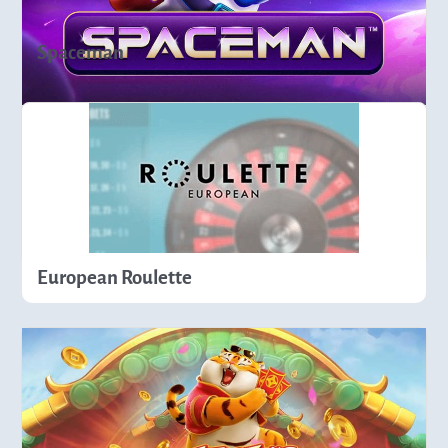
Spaceman
European Roulette