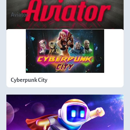
Aviator
Cyberpunk City