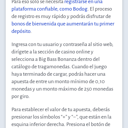
Para eso solo se necesita
registrarse en una
plataforma confiable, como Bodog
. El proceso
de registro es muy rápido y podrás disfrutar de
bonos de bienvenida que aumentarán tu primer
depósito
.
Ingresa con tu usuario y contraseña al sitio web,
dirígete a la sección de casino online y
selecciona a Big Bass Bonanza dentro del
catálogo de tragamonedas. Cuando el juego
haya terminado de cargar, podrás hacer una
apuesta de entre un monto mínimo de 0,10
monedas y un monto máximo de 250 monedas
por giro.
Para establecer el valor de tu apuesta, deberás
presionar los símbolos “+” y “−”, que están en la
esquina inferior derecha. Presiona el botón de