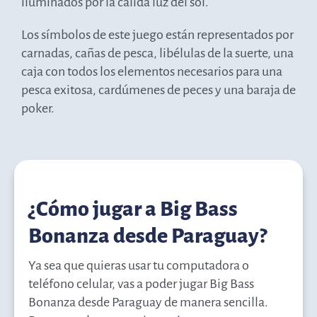
iluminados por la cálida luz del sol.
Los símbolos de este juego están representados por
carnadas, cañas de pesca, libélulas de la suerte, una
caja con todos los elementos necesarios para una
pesca exitosa, cardúmenes de peces y una baraja de
poker.
¿Cómo jugar a Big Bass
Bonanza desde Paraguay?
Ya sea que quieras usar tu computadora o
teléfono celular, vas a poder jugar Big Bass
Bonanza desde Paraguay de manera sencilla.