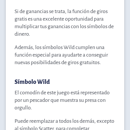
Si de ganancias se trata, la función de giros
gratis es una excelente oportunidad para
multiplicar tus ganancias con los símbolos de
dinero.
Además, los símbolos Wild cumplen una
función especial para ayudarte a conseguir
nuevas posibilidades de giros gratuitos.
Símbolo Wild
El comodín de este juego está representado
por un pescador que muestra su presa con
orgullo.
Puede reemplazar a todos los demás, excepto
al símbolo Scatter, para completar