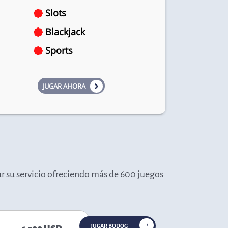
Slots
Blackjack
Sports
JUGAR AHORA
r su servicio ofreciendo más de 600 juegos
JUGAR BODOG