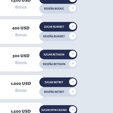
1.500 USD
Bonos
RESEÑA BODOG
JUGAR BUMBET
400 USD
Bonos
RESEÑA BUMBET
JUGAR BETSSON
300 USD
Bonos
RESEÑA BETSSON
JUGAR NETBET
1.000 USD
Bonos
RESEÑA NETBET
JUGAR SPIN CASINO
1.500 USD