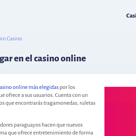
Cas
pin Casino
ar en el casino online
asino online más elegidas
por los
ue ofrece a sus usuarios. Cuenta con un
los que encontrarás tragamonedas, ruletas
gadores paraguayos hacen que nuevos
orma que ofrece entretenimiento de forma