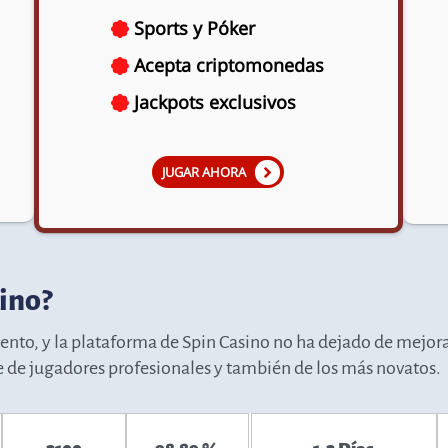
Sports y Póker
Acepta criptomonedas
Jackpots exclusivos
JUGAR AHORA
sino?
ento, y la plataforma de Spin Casino no ha dejado de mejora
ce de jugadores profesionales y también de los más novatos.