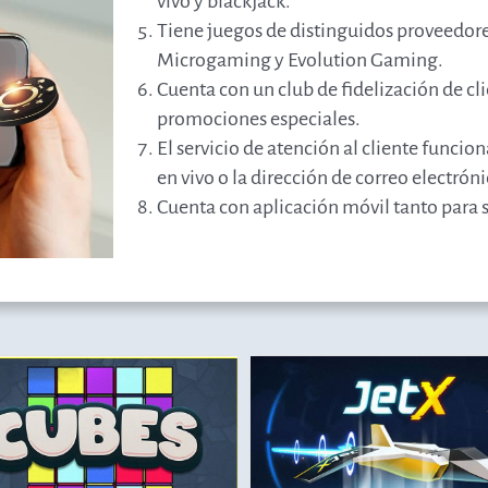
vivo y blackjack.
Tiene juegos de distinguidos proveedore
Microgaming y Evolution Gaming.
Cuenta con un club de fidelización de cli
promociones especiales.
El servicio de atención al cliente funcio
en vivo o la dirección de correo electróni
Cuenta con aplicación móvil tanto para