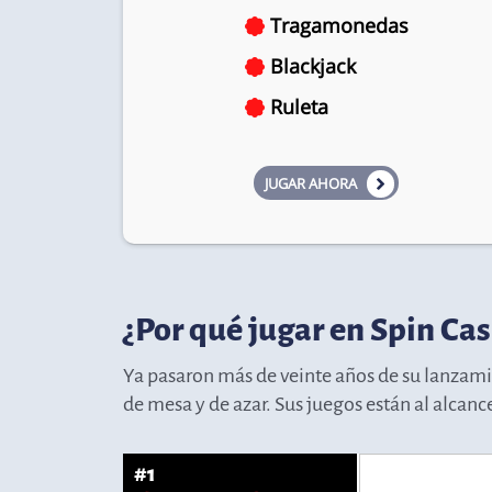
Tragamonedas
Blackjack
Ruleta
JUGAR AHORA
¿Por qué jugar en Spin Ca
Ya pasaron más de veinte años de su lanzami
de mesa y de azar. Sus juegos están al alcan
#1