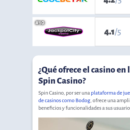
#10
4.1
/5
¿Qué ofrece el casino en 
Spin Casino?
Spin Casino, por ser una
plataforma de jueg
de casinos como Bodog
, ofrece una ampl
beneficios y funcionalidades a sus usuario