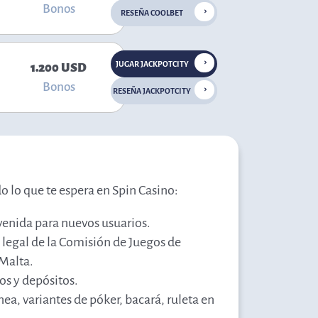
Bonos
RESEÑA COOLBET
JUGAR JACKPOTCITY
1.200 USD
Bonos
RESEÑA JACKPOTCITY
o lo que te espera en Spin Casino:
venida para nuevos usuarios.
 legal de la Comisión de Juegos de
Malta.
s y depósitos.
ea, variantes de póker, bacará, ruleta en