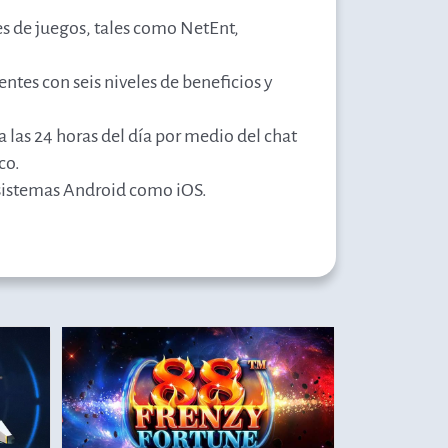
s de juegos, tales como NetEnt,
entes con seis niveles de beneficios y
na las 24 horas del día por medio del chat
co.
 sistemas Android como iOS.