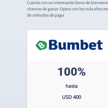
Cuenta con un interesante bono de bienvenid
chances de ganar. Opera con los más altos e
de métodos de pago.
100%
hasta
USD 400