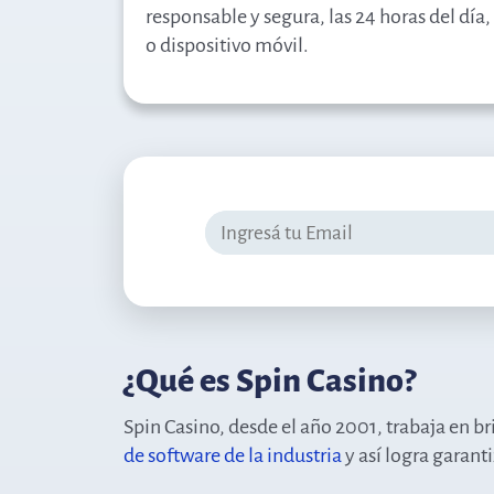
responsable y segura, las 24 horas del día
o dispositivo móvil.
¿Qué es Spin Casino?
Spin Casino, desde el año 2001, trabaja en br
de software de la industria
y así logra garant