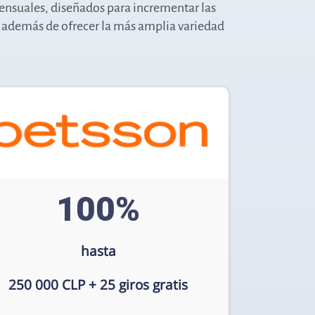
ensuales, diseñados para incrementar las
r además de ofrecer la más amplia variedad
100%
hasta
250 000 CLP + 25 giros gratis