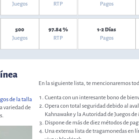
Juegos
RTP
Pagos
500
97.84 %
1-2 Días
Juegos
RTP
Pagos
línea
En la siguiente lista, te mencionaremos tod
Cuenta con un interesante bono de bien
os de la talla
Opera con total seguridad debido al aval
ia variedad de
Kahnawake y la Autoridad de Juegos de 
s.
Dispone de más de diez métodos de pago
Una extensa lista de tragamonedas en lín